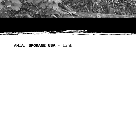
AMIA,
AMIA,
SPOKANE USA
SPOKANE USA
-
-
Link
Link